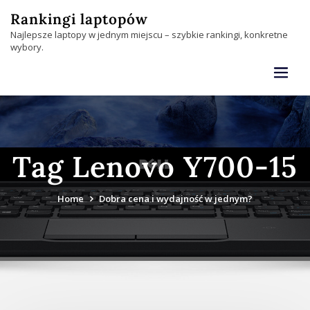
Skip
Rankingi laptopów
to
Najlepsze laptopy w jednym miejscu – szybkie rankingi, konkretne
content
wybory.
Tag Lenovo Y700-15
Home
Dobra cena i wydajność w jednym?