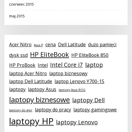
czerwiec 2015
maj 2015
Acer Nitro
cena
Dell Latitude
dużo pamięci
Asus P
HP EliteBook
dysk ssd
HP EliteBook 850
Intel Core i7
laptop
HP ProBook
Intel
laptop Acer Nitro
laptop biznesowy
laptop Dell Latitude
laptop Lenovo Y700-15
laptopy
laptopy Asus
laptopy Asus ROG
laptopy biznesowe
laptopy Dell
laptopy do pracy
laptopy gamingowe
laptopy do gier
laptopy HP
laptopy Lenovo