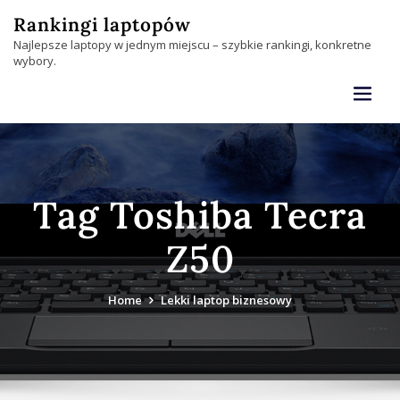
Skip
Rankingi laptopów
to
Najlepsze laptopy w jednym miejscu – szybkie rankingi, konkretne
content
wybory.
Tag Toshiba Tecra
Z50
Home
Lekki laptop biznesowy