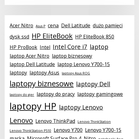
Acer Nitro
cena
Dell Latitude
dużo pamięci
Asus P
HP EliteBook
dysk ssd
HP EliteBook 850
Intel Core i7
laptop
HP ProBook
Intel
laptop Acer Nitro
laptop biznesowy
laptop Dell Latitude
laptop Lenovo Y700-15
laptopy
laptopy Asus
laptopy Asus ROG
laptopy biznesowe
laptopy Dell
laptopy do pracy
laptopy gamingowe
laptopy do gier
laptopy HP
laptopy Lenovo
Lenovo
Lenovo ThinkPad
Lenovo ThinkStation
Lenovo Y700
Lenovo Y700-15
Lenovo ThinkStation P510
marka
Microsoft Surface Pro 4
Nitro