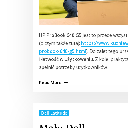
HP ProBook 640 G5
jest to przede wszys
(o czym także tutaj:
https://www.kuzniew
probook-640-g5.html
). Do zalet tego ur
i
łatwość w użytkowaniu
. Z kolei prakty
spełnić potrzeby użytkowników.
Read More
Dell Latitude
Mały Dell