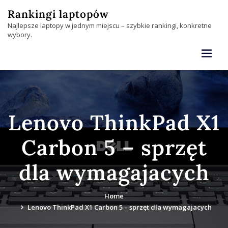
Skip
Rankingi laptopów
to
Najlepsze laptopy w jednym miejscu – szybkie rankingi, konkretne
content
wybory.
Lenovo ThinkPad X1
Carbon 5 – sprzęt
dla wymagajacych
Home
Lenovo ThinkPad X1 Carbon 5 – sprzęt dla wymagajacych