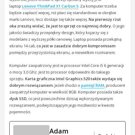
laptop
Lenovo ThinkPad X1 Carbon 5
. Za komputer trzeba
będzie zapłacić więcej, niż płaci się standardowo w obrębie
marki Lenovo, lecz dostaje się także więcej.
Na pierwszy rzut
oka zresztą widać, że jest to sprzęt co najmniej dobry.
O jego
jakości świadczy przepiękny design, który kojarzy się z
modelami z wyższej półki cenowej. Laptop posiada przekątną
ekranu 14 cali,
co jest w zasadzie dobrym kompromisem
pomiędzy przejrzystością ekranu, a niewielkim rozmiarem.
Komputer zaopatrzony jest w procesor Intel Core i5 6 generacji
o mocy 3,0 Ghz. Jest to procesor odpowiedni do takiego
sprzętu.
Karta graficzna Intel Graphics 520 także wydaje się
dobrym rozwiązaniem.
Jeżeli chodzi o
pamięć RAM
, producent
zaopatrzył komputer w wielkość 8GB. Komputer posiada także
dysk SSD
, co jest powszechnie dzisiaj wykorzystywanym
rozwiązaniem, podwyższającym jego możliwości w kwestii
pojemności.
Adam