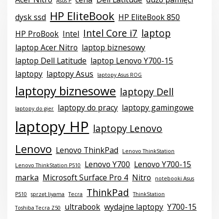
Asus P
HP EliteBook
dysk ssd
HP EliteBook 850
Intel Core i7
laptop
HP ProBook
Intel
laptop Acer Nitro
laptop biznesowy
laptop Dell Latitude
laptop Lenovo Y700-15
laptopy
laptopy Asus
laptopy Asus ROG
laptopy biznesowe
laptopy Dell
laptopy do pracy
laptopy gamingowe
laptopy do gier
laptopy HP
laptopy Lenovo
Lenovo
Lenovo ThinkPad
Lenovo ThinkStation
Lenovo Y700
Lenovo Y700-15
Lenovo ThinkStation P510
marka
Microsoft Surface Pro 4
Nitro
notebooki Asus
ThinkPad
P510
sprzęt liyama
Tecra
ThinkStation
ultrabook
wydajne laptopy
Y700-15
Toshiba Tecra Z50