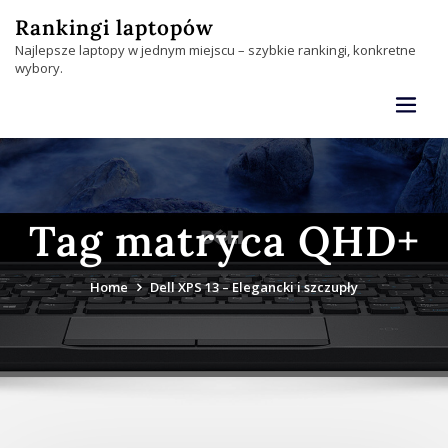
Skip
Rankingi laptopów
to
Najlepsze laptopy w jednym miejscu – szybkie rankingi, konkretne
content
wybory.
Tag matryca QHD+
Home
Dell XPS 13 – Elegancki i szczupły