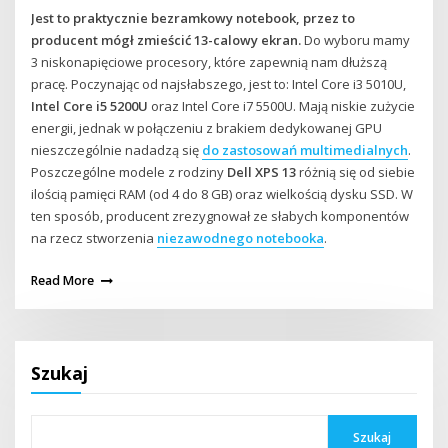
Jest to praktycznie bezramkowy notebook, przez to
producent mógł zmieścić 13-calowy ekran.
Do wyboru mamy
3 niskonapięciowe procesory, które zapewnią nam dłuższą
pracę. Poczynając od najsłabszego, jest to: Intel Core i3 5010U,
Intel Core i5 5200U
oraz Intel Core i7 5500U. Mają niskie zużycie
energii, jednak w połączeniu z brakiem dedykowanej GPU
nieszczególnie nadadzą się
do zastosowań multimedialnych
.
Poszczególne modele z rodziny
Dell XPS 13
różnią się od siebie
ilością pamięci RAM (od 4 do 8 GB) oraz wielkością dysku SSD. W
ten sposób, producent zrezygnował ze słabych komponentów
na rzecz stworzenia
niezawodnego notebooka
.
Read More
Szukaj
Szukaj