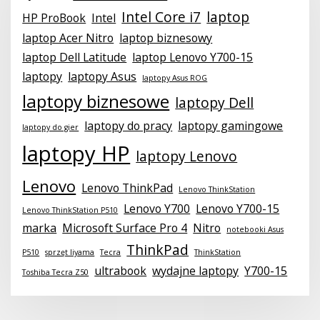
Intel Core i7
laptop
HP ProBook
Intel
laptop Acer Nitro
laptop biznesowy
laptop Dell Latitude
laptop Lenovo Y700-15
laptopy
laptopy Asus
laptopy Asus ROG
laptopy biznesowe
laptopy Dell
laptopy do pracy
laptopy gamingowe
laptopy do gier
laptopy HP
laptopy Lenovo
Lenovo
Lenovo ThinkPad
Lenovo ThinkStation
Lenovo Y700
Lenovo Y700-15
Lenovo ThinkStation P510
marka
Microsoft Surface Pro 4
Nitro
notebooki Asus
ThinkPad
P510
sprzęt liyama
Tecra
ThinkStation
ultrabook
wydajne laptopy
Y700-15
Toshiba Tecra Z50