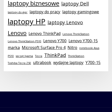
laptopy biznesowe
laptopy Dell
laptopy do pracy
laptopy gamingowe
laptopy do gier
laptopy HP
laptopy Lenovo
Lenovo
Lenovo ThinkPad
Lenovo ThinkStation
Lenovo Y700
Lenovo Y700-15
Lenovo ThinkStation P510
marka
Microsoft Surface Pro 4
Nitro
notebooki Asus
ThinkPad
P510
sprzęt liyama
Tecra
ThinkStation
ultrabook
wydajne laptopy
Y700-15
Toshiba Tecra Z50