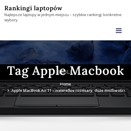
Skip
Rankingi laptopów
to
Najlepsze laptopy w jednym miejscu – szybkie rankingi, konkretne
content
wybory.
Tag Apple Macbook
Home
Apple MacBook Air 11 – niewielkie rozmiary, duże możliwości.