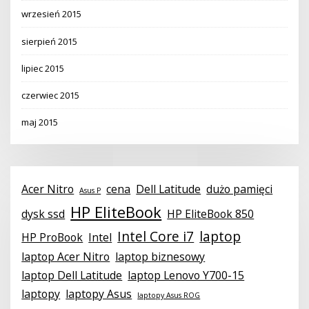
wrzesień 2015
sierpień 2015
lipiec 2015
czerwiec 2015
maj 2015
Acer Nitro
cena
Dell Latitude
dużo pamięci
Asus P
HP EliteBook
dysk ssd
HP EliteBook 850
Intel Core i7
laptop
HP ProBook
Intel
laptop Acer Nitro
laptop biznesowy
laptop Dell Latitude
laptop Lenovo Y700-15
laptopy
laptopy Asus
laptopy Asus ROG