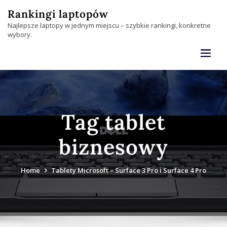
Skip
Rankingi laptopów
to
Najlepsze laptopy w jednym miejscu – szybkie rankingi, konkretne
content
wybory.
Tag tablet
biznesowy
Home
Tablety Microsoft – Surface 3 Pro i Surface 4 Pro