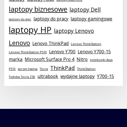
laptopy biznesowe
laptopy Dell
laptopy do pracy
laptopy gamingowe
laptopy do gier
laptopy HP
laptopy Lenovo
Lenovo
Lenovo ThinkPad
Lenovo ThinkStation
Lenovo Y700
Lenovo Y700-15
Lenovo ThinkStation P510
marka
Microsoft Surface Pro 4
Nitro
notebooki Asus
ThinkPad
P510
sprzęt liyama
Tecra
ThinkStation
ultrabook
wydajne laptopy
Y700-15
Toshiba Tecra Z50