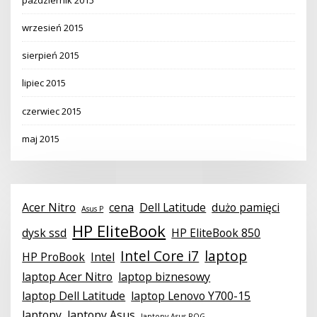
wrzesień 2015
sierpień 2015
lipiec 2015
czerwiec 2015
maj 2015
Acer Nitro
cena
Dell Latitude
dużo pamięci
Asus P
HP EliteBook
dysk ssd
HP EliteBook 850
Intel Core i7
laptop
HP ProBook
Intel
laptop Acer Nitro
laptop biznesowy
laptop Dell Latitude
laptop Lenovo Y700-15
laptopy
laptopy Asus
laptopy Asus ROG